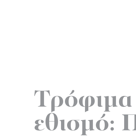
Τρόφιμα
εθισμό: Π