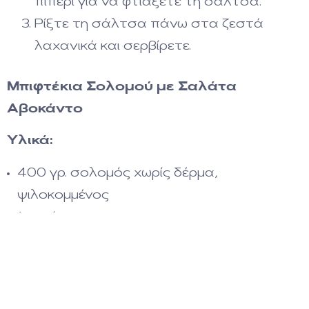
πιπέρι για να φτιάξετε τη σάλτσα.
Ρίξτε τη σάλτσα πάνω στα ζεστά
λαχανικά και σερβίρετε.
Μπιφτέκια Σολομού με Σαλάτα
Αβοκάντο
Υλικά:
400 γρ. σολομός χωρίς δέρμα,
ψιλοκομμένος
1 αυγό
50 γρ. ψιλοκομμένο κρεμμύδι
1 ώριμο αβοκάντο
1 ντομάτα, κομμένη
Χυμός από μισό λεμόνι