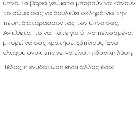
ύπνο. Τα βαριά γεύματα μπορούν να κάνουν
το σώμα σας να δουλεύει σκληρά για την
πέψη, διαταράσσοντας τον ύπνο σας.
Αντίθετα, το να πάτε για ύπνο πεινασμένοι
μπορεί να σας κρατήσει ξύπνιους. Ένα
ελαφρύ σνακ μπορεί να είναι η ιδανική λύση.
Τέλος, η ενυδάτωση είναι άλλος ένας
παράγοντας που μπορεί να επηρεάσει τον
ύπνο. Ενώ είναι σημαντικό να είστε επαρκώς
ενυδατωμένοι, το να πίνετε πολλά υγρά
πριν από τον ύπνο μπορεί να οδηγήσει σε
συχνή ούρηση κατά τη διάρκεια της νύχτας.
Συνολικά, η προσαρμογή της διατροφής σας