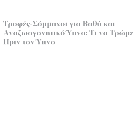
Τροφές-Σύμμαχοι για Βαθύ και
Αναζωογονητικό Ύπνο: Τι να Τρώμε
Πριν τον Ύπνο