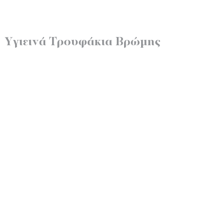
Υγιεινά Τρουφάκια Βρώμης