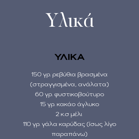
Υλικά
ΥΛΙΚΑ
150 γρ. ρεβύθια βρασμένα
(στραγγισμένα, ανάλατα)
60 γρ. φυστικοβούτυρο
15 γρ. κακάο άγλυκο
2 κ.σ μέλι
110 γρ. γάλα καρύδας (ίσως λίγο
παραπάνω)