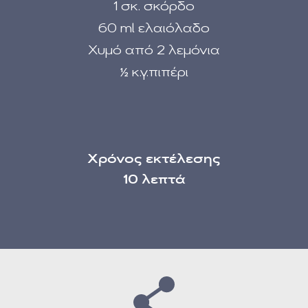
1 σκ. σκόρδο
60 ml ελαιόλαδο
Χυμό από 2 λεμόνια
½ κ.γ.πιπέρι
Χρόνος εκτέλεσης
10 λεπτά