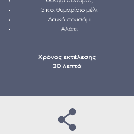
600γρ σολομός
3 κ.σ. θυμαρίσιο μέλι
Λευκό σουσάμι
Αλάτι
Χρόνος εκτέλεσης
30 λεπτά