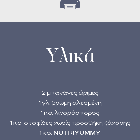
Υλικά
2 μπανάνες ώριμες
1 γλ. βρώμη αλεσμένη
1 κ.σ. λιναρόσπορος
1 κ.σ. σταφίδες χωρίς προσθήκη ζάχαρης
1 κ.σ.
NUTRIYUMMY