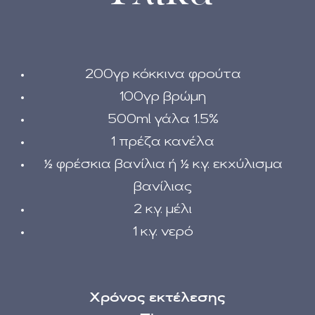
200γρ κόκκινα φρούτα
100γρ βρώμη
500ml γάλα 1.5%
1 πρέζα κανέλα
½ φρέσκια βανίλια ή ½ κ.γ. εκχύλισμα
βανίλιας
2 κ.γ. μέλι
1 κ.γ. νερό
Χρόνος εκτέλεσης