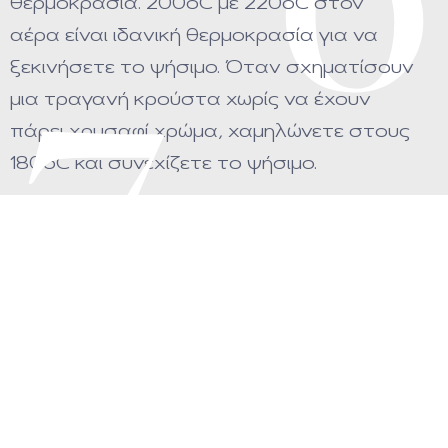
6
θερμοκρασία. 200oC με 220οC στον
αέρα είναι ιδανική θερμοκρασία για να
ξεκινήσετε το ψήσιμο. Όταν σχηματίσουν
μια τραγανή κρούστα χωρίς να έχουν
7
πάρει χρυσαφί χρώμα, χαμηλώνετε στους
180οC και συνεχίζετε το ψήσιμο.
Ανακατέψτε τις περιστασιακά. Αφήστε
τις να ψηθούν τα πρώτα 20 λεπτά, και
μετά βγάλτε τις από τον φούρνο για να
τις ανακατέψετε ελαφρώς.