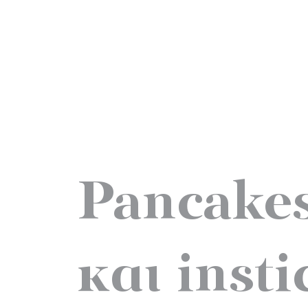
Pancakes
και inst