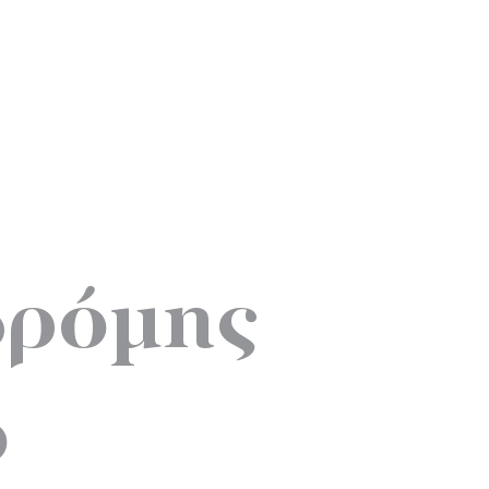
βρόμης
ο