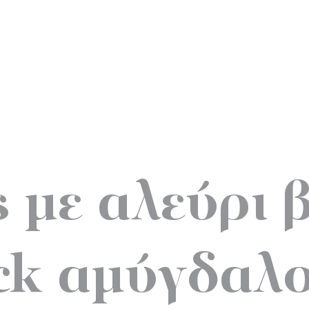
 με αλεύρι 
ick αμύγδαλ