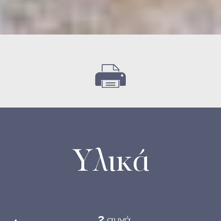
Υλικά
2
αυγά