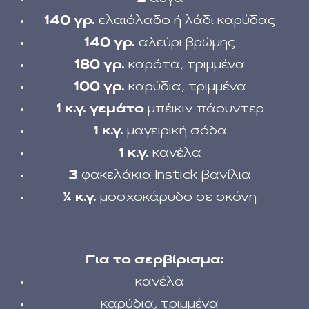
140 γρ.
ελαιόλαδο ή λάδι καρύδας
140 γρ.
αλεύρι βρώμης
180 γρ.
καρότα, τριμμένα
100 γρ.
καρύδια, τριμμένα
1 κ.γ. γεμάτο
μπέικιν πάουντερ
1 κ.γ.
μαγειρική σόδα
1 κ.γ.
κανέλα
3
φακελάκια Instick βανίλια
¼ κ.γ.
μοσχοκάρυδο σε σκόνη
Για το σερβίρισμα:
κανέλα
καρύδια, τριμμένα