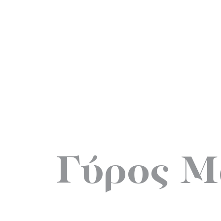
Γύρος Μ