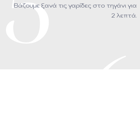
5
Βάζουμε ξανά τις γαρίδες στο τηγάνι για
2 λεπτά.
6
Τέλος, προσθέτουμε τα λιγκουίνι στη
σάλτσα να βράσουν για 2 λεπτά.