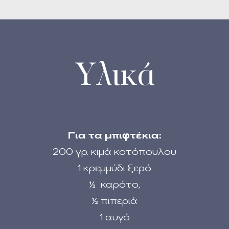
Υλικά
Για τα μπιφτέκια:
200 γρ. κιμά κοτόπουλου
1 κρεμμύδι ξερό
½ καρότο,
½ πιπεριά
1 αυγό