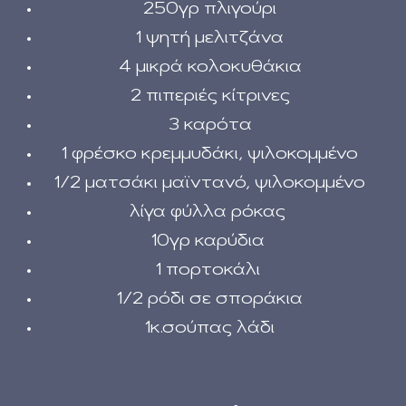
250γρ πλιγούρι
1 ψητή μελιτζάνα
4 μικρά κολοκυθάκια
2 πιπεριές κίτρινες
3 καρότα
1 φρέσκο κρεμμυδάκι, ψιλοκομμένο
1/2 ματσάκι μαϊντανό, ψιλοκομμένο
λίγα φύλλα ρόκας
10γρ καρύδια
1 πορτοκάλι
1/2 ρόδι σε σποράκια
1κ.σούπας λάδι