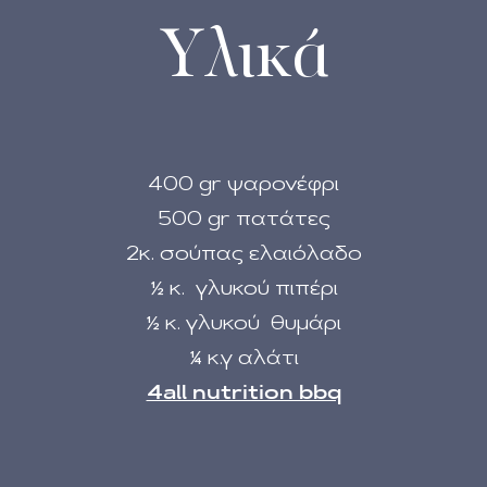
Υλικά
400 gr ψαρονέφρι
500 gr πατάτες
2κ. σούπας ελαιόλαδο
½ κ. γλυκού πιπέρι
½ κ. γλυκού θυμάρι
¼ κ.γ αλάτι
4all nutrition bbq