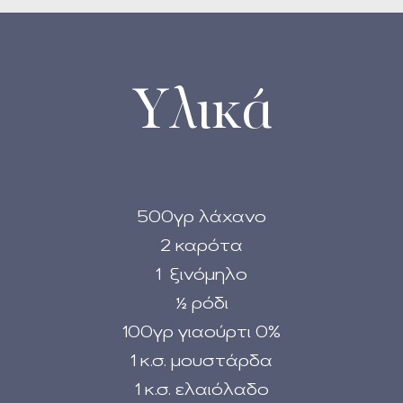
Υλικά
500γρ λάχανο
2 καρότα
1 ξινόμηλο
½ ρόδι
100γρ γιαούρτι 0%
1 κ.σ. μουστάρδα
1 κ.σ. ελαιόλαδο