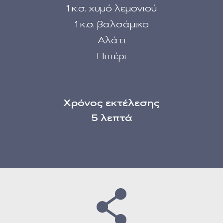
1 κ.σ. χυμό λεμονιού
1 κ.σ. βαλσάμικο
Αλάτι
Πιπέρι
Χρόνος εκτέλεσης
5 λεπτά