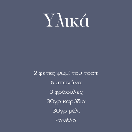
Υλικά
2 φέτες ψωμί του τοστ
½ μπανάνα
3 φράουλες
30γρ. καρύδια
30γρ. μέλι
κανέλα