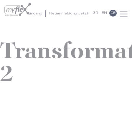
GR
EN
DE
Eingang
Neuanmeldung Jetzt
Transforma
2